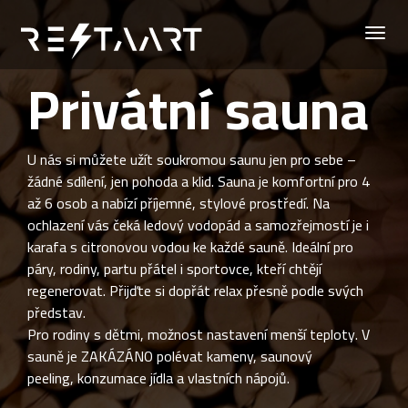
Privátní sauna
U nás si můžete užít soukromou saunu jen pro sebe –
žádné sdílení, jen pohoda a klid. Sauna je komfortní pro 4
až 6 osob a nabízí příjemné, stylové prostředí. Na
ochlazení vás čeká ledový vodopád a samozřejmostí je i
karafa s citronovou vodou ke každé sauně. Ideální pro
páry, rodiny, partu přátel i sportovce, kteří chtějí
regenerovat. Přijďte si dopřát relax přesně podle svých
představ.
Pro rodiny s dětmi, možnost nastavení menší teploty. V
sauně je ZAKÁZÁNO polévat kameny, saunový
peeling, konzumace jídla a vlastních nápojů.