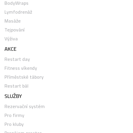
BodyWraps
Lymfodrenáž
Masáže
Tejpování
Výživa
AKCE
Restart day
Fitness víkendy
Příměstské tábory
Restart bál
SLUŽBY
Rezervační systém
Pro firmy
Pro kluby
Pronájem prostor